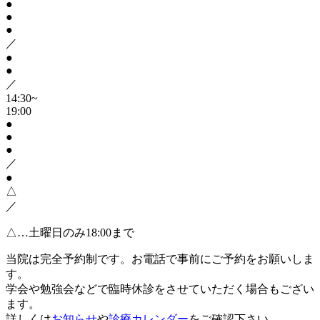
●
●
●
／
●
●
／
14:30~
19:00
●
●
●
／
●
△
／
△…土曜日のみ18:00まで
当院は完全予約制です。お電話で事前にご予約をお願いしま
す。
学会や勉強会などで臨時休診をさせていただく場合もござい
ます。
詳しくは
お知らせ
や
診療カレンダー
をご確認下さい。